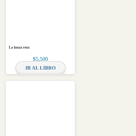
La lanza rota
$
5,500
IR AL LIBRO