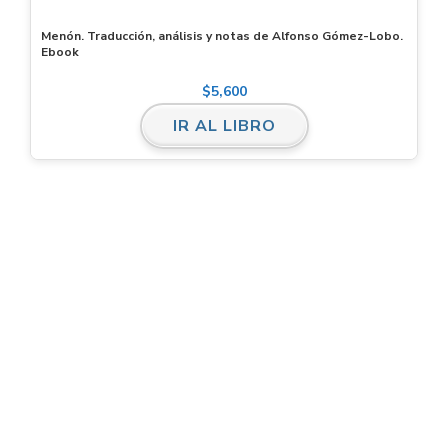
Menón. Traducción, análisis y notas de Alfonso Gómez-Lobo.
Ebook
$
5,600
IR AL LIBRO
PUBLICAR
¿Quieres publicar con
nosotros?