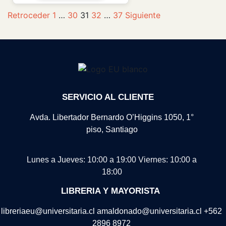
Retroceder
1
…
30
31
32
…
37
Siguiente
SERVICIO AL CLIENTE
Avda. Libertador Bernardo O’Higgins 1050, 1°
piso, Santiago
Lunes a Jueves: 10:00 a 19:00
Viernes: 10:00 a
18:00
LIBRERIA Y MAYORISTA
libreriaeu@universitaria.cl amaldonado@universitaria.cl +562
2896 8972