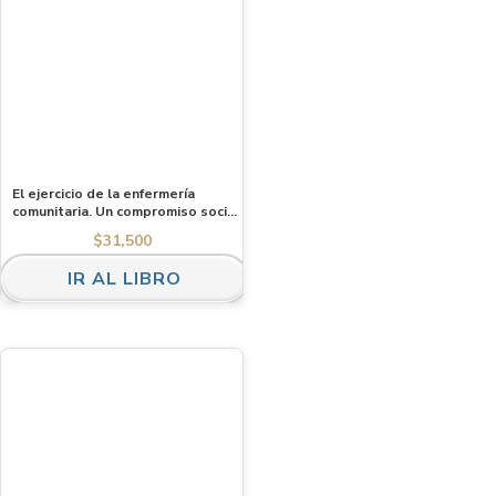
El ejercicio de la enfermería
comunitaria. Un compromiso social,
cultural y político. Experiencia
$
31,500
laboral 1967-2003. Ebook.
IR AL LIBRO