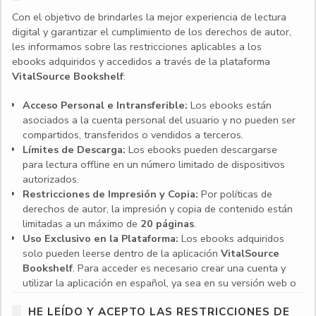
Con el objetivo de brindarles la mejor experiencia de lectura
digital y garantizar el cumplimiento de los derechos de autor,
les informamos sobre las restricciones aplicables a los
ebooks adquiridos y accedidos a través de la plataforma
VitalSource Bookshelf
:
Acceso Personal e Intransferible:
Los ebooks están
asociados a la cuenta personal del usuario y no pueden ser
compartidos, transferidos o vendidos a terceros.
Límites de Descarga:
Los ebooks pueden descargarse
para lectura offline en un número limitado de dispositivos
autorizados.
Restricciones de Impresión y Copia:
Por políticas de
derechos de autor, la impresión y copia de contenido están
limitadas a un máximo de
20 páginas
.
Uso Exclusivo en la Plataforma:
Los ebooks adquiridos
solo pueden leerse dentro de la aplicación
VitalSource
Bookshelf
. Para acceder es necesario crear una cuenta y
utilizar la aplicación en español, ya sea en su versión web o
en las aplicaciones para escritorio y dispositivos móviles.
HE LEÍDO Y ACEPTO LAS RESTRICCIONES DE
Compatibilidad de dispositivos:
VitalSource Bookshelf es