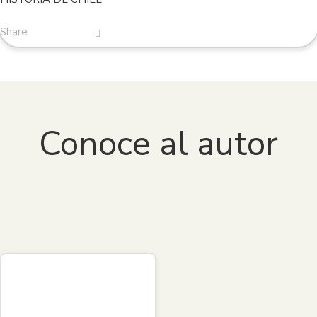
amplia variedad de libros digitales de manera legal y
accesible.
Share
Para más información, pueden consultar los términos y
condiciones en la plataforma
VitalSource Bookshelf
o
contactar con nuestro equipo de soporte.
Conoce al autor
Gabriel Salazar