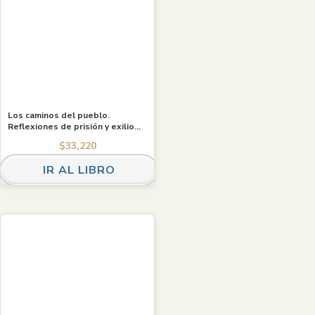
Los caminos del pueblo.
Reflexiones de prisión y exilio
sobre política revolucionaria en
$
33,220
Chile (1976-1984)
IR AL LIBRO