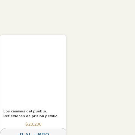
Gabriel Salazar
Los caminos del pueblo.
Reflexiones de prisión y exilio
sobre política revolucionaria en
$
20,200
Chile (1976-1984). Ebook
IR AL LIBRO