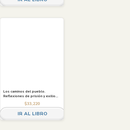
Los caminos del pueblo.
Reflexiones de prisión y exilio
sobre política revolucionaria en
$
33,220
Chile (1976-1984)
IR AL LIBRO