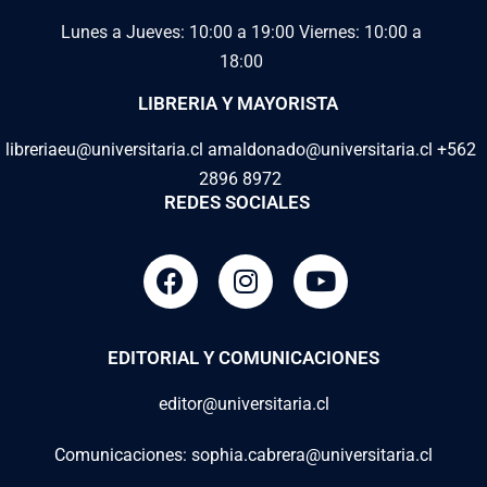
Lunes a Jueves: 10:00 a 19:00
Viernes: 10:00 a
18:00
LIBRERIA Y MAYORISTA
libreriaeu@universitaria.cl amaldonado@universitaria.cl +562
2896 8972
REDES SOCIALES
Infranqueables. Lecciones sobre la
protección de derechos humanos en
tiempos autoritarios. Tomo II
$
22,000
EDITORIAL Y COMUNICACIONES
IR AL LIBRO
editor@universitaria.cl
Comunicaciones: sophia.cabrera@universitaria.cl