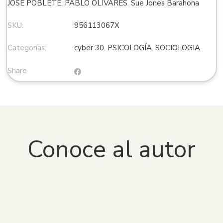
JOSÉ POBLETE
,
PABLO OLIVARES
,
Sue Jones Barahona
SKU:
956113067X
Categorías:
cyber 30
,
PSICOLOGÍA
,
SOCIOLOGIA
Share
Conoce al autor