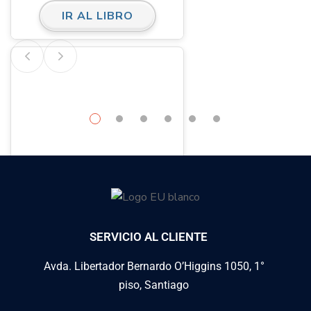
IR AL LIBRO
Suicidio: reflexiones bajo la sombra de
un misterio. Ebook
SERVICIO AL CLIENTE
$
8,400
Avda. Libertador Bernardo O’Higgins 1050, 1°
IR AL LIBRO
piso, Santiago