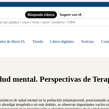
Búsqueda clásica
Sugerir con IA
dor de libros IA
Tienda
Libros digitales
Noticias
Cont
lud mental. Perspectivas de Tera
sticos de salud mental en la población infantojuvenil, posicionando a e
e abordaje terapéutico en este ámbito, se observan importantes vacíos en
a ocupacional en la investigación y abordaje terapéutico de la salud men