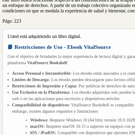
un enfoque de derechos. A partir de un trabajo colectivo organizado en
condiciones en que se modula la experiencia de salud y bienestar, como
Págs: 223
Usted está adquiriendo un libro digital.
📘 Restricciones de Uso - Ebook VitalSource
Con el objetivo de brindarles la mejor experiencia de lectura digital y gara
plataforma
VitalSource Bookshelf
:
Acceso Personal e Intransferible:
Los ebooks están asociados a la cuen
Límites de Descarga:
Los ebooks pueden descargarse para lectura offli
Restricciones de Impresión y Copia:
Por políticas de derechos de aut
Uso Exclusivo en la Plataforma:
Los ebooks adquiridos solo pueden le
web o en las aplicaciones para escritorio y dispositivos móviles.
Compatibilidad de dispositivos:
VitalSource Bookshelf es compatible
embargo, existen algunos requisitos y limitaciones:
Windows:
Requiere Windows 10 (64 bits) versión 10.0.16299
macOS:
Requiere macOS 10.15 o superior en equipos con pro
iOS / iPadOS:
Compatible con dispositivos que ejecuten iOS 