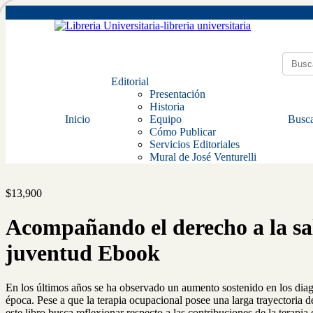
Editorial
Presentación
Historia
Inicio
Equipo
Busca
Cómo Publicar
Servicios Editoriales
Mural de José Venturelli
$
13,900
Acompañando el derecho a la sa
juventud Ebook
En los últimos años se ha observado un aumento sostenido en los diagnó
época. Pese a que la terapia ocupacional posee una larga trayectoria d
este libro busca reflexionar respecto a las contribuciones de la terapi