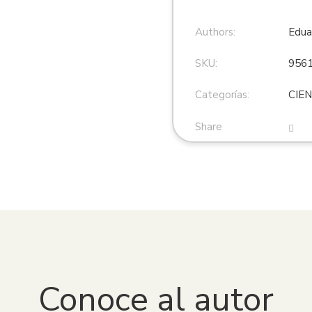
Authors:
Edua
SKU:
956
Categorías:
CIE
Share
Conoce al autor