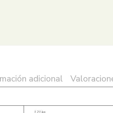
rmación adicional
Valoracione
1.21 kg