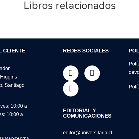
Libros relacionados
L CLIENTE
REDES SOCIALES
POL
Polí
tador
devo
Higgins
o, Santiago
Polí
ves: 10:00 a
EDITORIAL Y
es: 10:00 a
COMUNICACIONES
editor@universitaria.cl