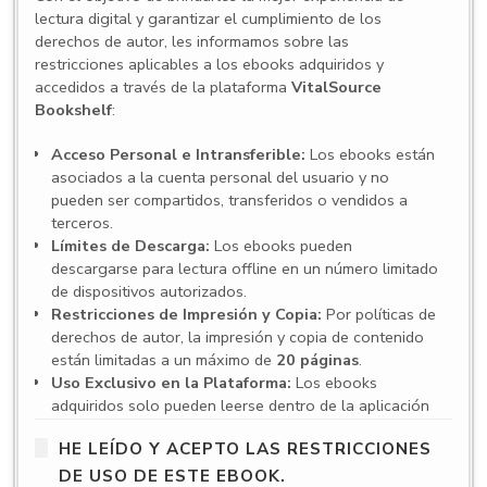
lectura digital y garantizar el cumplimiento de los
derechos de autor, les informamos sobre las
restricciones aplicables a los ebooks adquiridos y
accedidos a través de la plataforma
VitalSource
Bookshelf
:
Acceso Personal e Intransferible:
Los ebooks están
asociados a la cuenta personal del usuario y no
pueden ser compartidos, transferidos o vendidos a
terceros.
Límites de Descarga:
Los ebooks pueden
descargarse para lectura offline en un número limitado
de dispositivos autorizados.
Restricciones de Impresión y Copia:
Por políticas de
derechos de autor, la impresión y copia de contenido
están limitadas a un máximo de
20 páginas
.
Uso Exclusivo en la Plataforma:
Los ebooks
adquiridos solo pueden leerse dentro de la aplicación
VitalSource Bookshelf
. Para acceder es necesario
HE LEÍDO Y ACEPTO LAS RESTRICCIONES
crear una cuenta y utilizar la aplicación en español, ya
sea en su versión web o en las aplicaciones para
DE USO DE ESTE EBOOK.