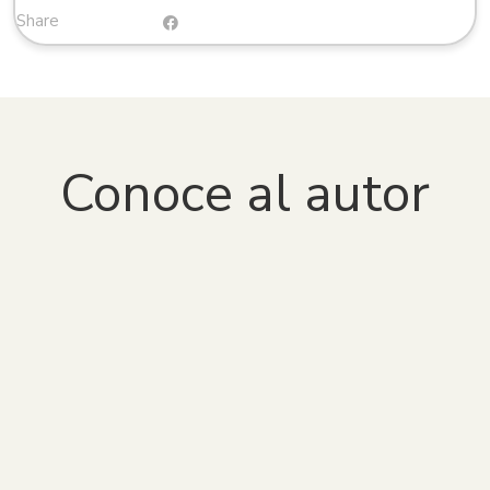
Share
Agradecemos su comprensión y cumplimiento de estas
condiciones, las cuales nos permiten seguir ofreciendo
una amplia variedad de libros digitales de manera legal y
accesible.
Para más información, pueden consultar los términos y
condiciones en la plataforma
VitalSource Bookshelf
o
Conoce al autor
contactar con nuestro equipo de soporte.
Orlando Muñoz Muñoz
Aurelio San Martín Barrientos