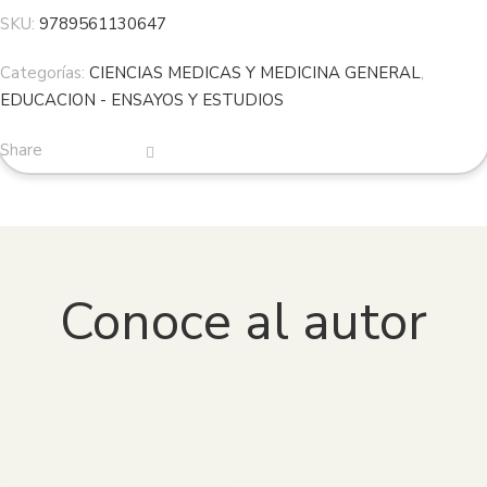
Chromebook:
Compatible con Chromebooks que
SKU:
9789561130647
soporten Google Play Store.
Agradecemos su comprensión y cumplimiento de estas
Categorías:
CIENCIAS MEDICAS Y MEDICINA GENERAL
,
condiciones, las cuales nos permiten seguir ofreciendo una
EDUCACION - ENSAYOS Y ESTUDIOS
amplia variedad de libros digitales de manera legal y
accesible.
Share
Para más información, pueden consultar los términos y
condiciones en la plataforma
VitalSource Bookshelf
o
contactar con nuestro equipo de soporte.
Conoce al autor
EMELINA DÓÑEZ QUIROZ