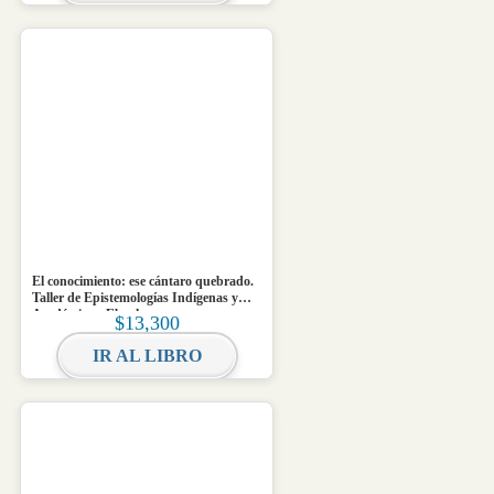
El conocimiento: ese cántaro quebrado.
Taller de Epistemologías Indígenas y
Académicas. Ebook
$
13,300
IR AL LIBRO