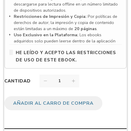
descargarse para lectura offline en un número limitado
de dispositivos autorizados.
Restricciones de Impresión y Copia:
Por políticas de
derechos de autor, la impresión y copia de contenido
están limitadas a un máximo de
20 páginas
.
Uso Exclusivo en la Plataforma:
Los ebooks
adquiridos solo pueden leerse dentro de la aplicación
VitalSource Bookshelf
. Para acceder es necesario
HE LEÍDO Y ACEPTO LAS RESTRICCIONES
crear una cuenta y utilizar la aplicación en español, ya
sea en su versión web o en las aplicaciones para
DE USO DE ESTE EBOOK.
escritorio y dispositivos móviles.
Compatibilidad de dispositivos:
VitalSource
Bookshelf es compatible con una amplia gama de
CANTIDAD
dispositivos, incluyendo computadoras con Windows y
macOS, así como dispositivos móviles con iOS, iPadOS
y Android. Sin embargo, existen algunos requisitos y
limitaciones:
AÑADIR AL CARRO DE COMPRA
Windows:
Requiere Windows 10 (64 bits) versión
10.0.16299 o superior. No es compatible con
Surface Pro X.
macOS:
Requiere macOS 10.15 o superior en