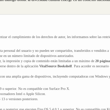
ntizar el cumplimiento de los derechos de autor, les informamos sobre las restri
ta personal del usuario y no pueden ser compartidos, transferidos o vendidos a 
ne en un número limitado de dispositivos autorizados.
or, la impresión y copia de contenido están limitadas a un máximo de
20 página
erse dentro de la aplicación
VitalSource Bookshelf
. Para acceder es necesario 
 con una amplia gama de dispositivos, incluyendo computadoras con Windows 
 o superior. No es compatible con Surface Pro X.
cesadores Intel o Apple Silicon.
13 o versiones posteriores.
n o posterior que ejecuten Fire OS 5.4.0.1 o superior. No es compatible con K