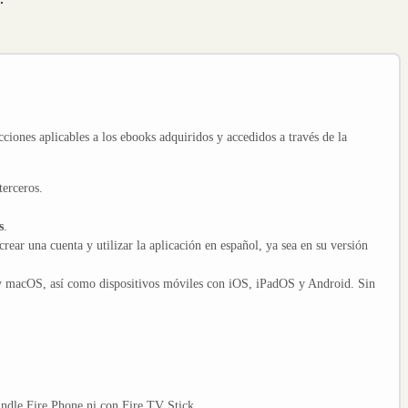
cciones aplicables a los ebooks adquiridos y accedidos a través de la
terceros.
s
.
crear una cuenta y utilizar la aplicación en español, ya sea en su versión
y macOS, así como dispositivos móviles con iOS, iPadOS y Android. Sin
indle Fire Phone ni con Fire TV Stick.