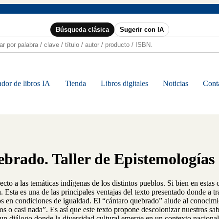
Búsqueda clásica
Sugerir con IA
dor de libros IA
Tienda
Libros digitales
Noticias
Cont
ebrado. Taller de Epistemología
to a las temáticas indígenas de los distintos pueblos. Si bien en estas 
 Esta es una de las principales ventajas del texto presentado donde a t
os en condiciones de igualdad. El “cántaro quebrado” alude al conoci
o casi nada”. Es así que este texto propone descolonizar nuestros sab
 un diálogo donde la diversidad cultural emerge en un contexto nacional