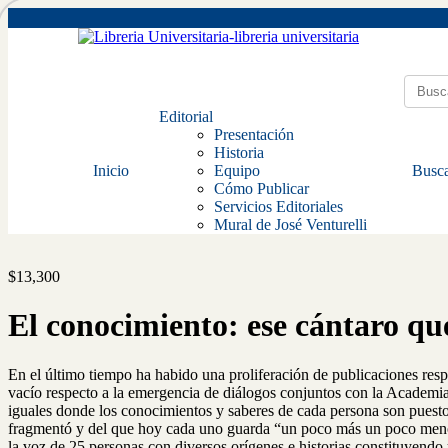
Editorial
Presentación
Historia
Inicio
Equipo
Busca
Cómo Publicar
Servicios Editoriales
Mural de José Venturelli
$
13,300
El conocimiento: ese cántaro qu
En el último tiempo ha habido una proliferación de publicaciones respec
vacío respecto a la emergencia de diálogos conjuntos con la Academia.
iguales donde los conocimientos y saberes de cada persona son puest
fragmentó y del que hoy cada uno guarda “un poco más un poco menos 
la voz de 25 personas con diversos orígenes e historias constituyendo