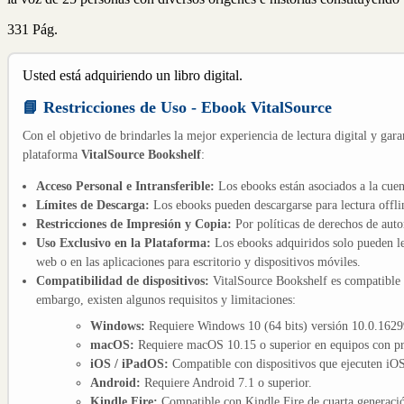
331 Pág.
Usted está adquiriendo un libro digital.
📘 Restricciones de Uso - Ebook VitalSource
Con el objetivo de brindarles la mejor experiencia de lectura digital y gara
plataforma
VitalSource Bookshelf
:
Acceso Personal e Intransferible:
Los ebooks están asociados a la cuen
Límites de Descarga:
Los ebooks pueden descargarse para lectura offli
Restricciones de Impresión y Copia:
Por políticas de derechos de aut
Uso Exclusivo en la Plataforma:
Los ebooks adquiridos solo pueden le
web o en las aplicaciones para escritorio y dispositivos móviles.
Compatibilidad de dispositivos:
VitalSource Bookshelf es compatible
embargo, existen algunos requisitos y limitaciones:
Windows:
Requiere Windows 10 (64 bits) versión 10.0.16299
macOS:
Requiere macOS 10.15 o superior en equipos con pro
iOS / iPadOS:
Compatible con dispositivos que ejecuten iOS 
Android:
Requiere Android 7.1 o superior.
Kindle Fire:
Compatible con Kindle Fire de cuarta generació