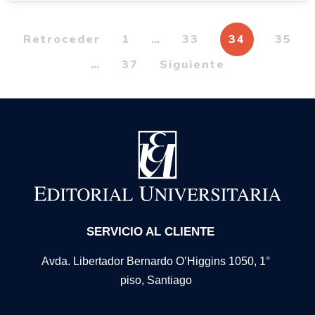
Retroceder
1
…
33
34
35
…
37
Siguiente
SERVICIO AL CLIENTE
Avda. Libertador Bernardo O’Higgins 1050, 1°
piso, Santiago