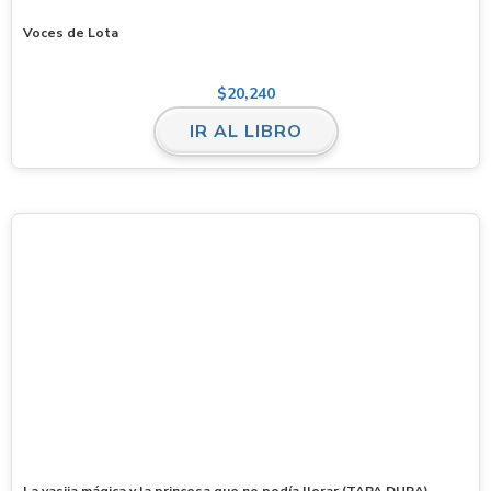
Voces de Lota
$
20,240
IR AL LIBRO
La vasija mágica y la princesa que no podía llorar (TAPA DURA)