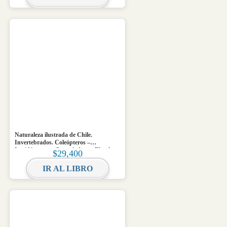
Naturaleza ilustrada de Chile.
Invertebrados. Coleópteros –
Lepidópteros – Otros órdenes. Ebook
$
29,400
IR AL LIBRO