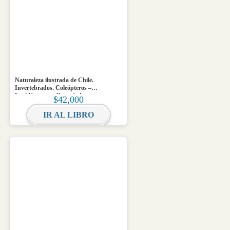
Naturaleza ilustrada de Chile.
Invertebrados. Coleópteros –
Lepidópteros – Otros órdenes
$
42,000
IR AL LIBRO