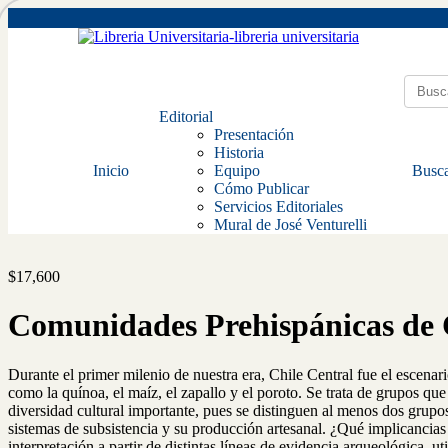
Editorial
Presentación
Historia
Inicio
Equipo
Busca
Cómo Publicar
Servicios Editoriales
Mural de José Venturelli
$
17,600
Comunidades Prehispánicas de Ch
Durante el primer milenio de nuestra era, Chile Central fue el escenar
como la quínoa, el maíz, el zapallo y el poroto. Se trata de grupos qu
diversidad cultural importante, pues se distinguen al menos dos grupos 
sistemas de subsistencia y su producción artesanal. ¿Qué implicancias t
interpretación a partir de distintas líneas de evidencia arqueológica,