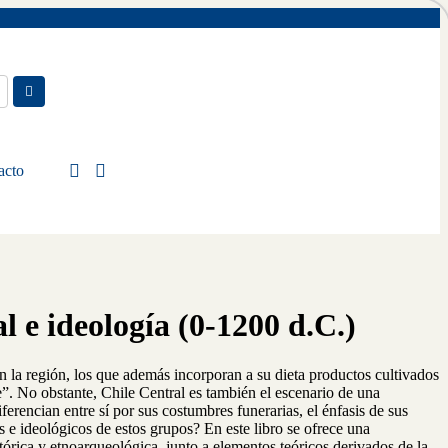
acto
 e ideología (0-1200 d.C.)
en la región, los que además incorporan a su dieta productos cultivados
e”. No obstante, Chile Central es también el escenario de una
ferencian entre sí por sus costumbres funerarias, el énfasis de sus
s e ideológicos de estos grupos? En este libro se ofrece una
tórica y etnoarqueológica, junto a elementos teóricos derivados de la