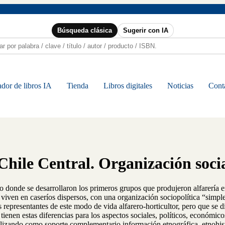
Búsqueda clásica
Sugerir con IA
dor de libros IA
Tienda
Libros digitales
Noticias
Cont
ile Central. Organización social
io donde se desarrollaron los primeros grupos que produjeron alfarería 
e viven en caseríos dispersos, con una organización sociopolítica “simpl
representantes de este modo de vida alfarero-horticultor, pero que se di
ienen estas diferencias para los aspectos sociales, políticos, económico
 utilizando como soporte complementario información etnográfica, etnohis