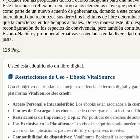
Este libro busca reflexionar en torno a los elementos clave que permi
como parte de un nuevo acuerdo de gobernanza, dotando a este concepto
intercultural que reconozca sus derechos legítimos de libre determin
que la caracteriza en los tiempos actuales. De esa manera este libro es
reconfiguración de los espacios de convivencia, pero también contrib
Estado-Nación y proponer alternativas sustentadas en la diversidad que
justa.
126 Pág.
Usted está adquiriendo un libro digital.
📘 Restricciones de Uso - Ebook VitalSource
Con el objetivo de brindarles la mejor experiencia de lectura digital y gara
plataforma
VitalSource Bookshelf
:
Acceso Personal e Intransferible:
Los ebooks están asociados a la cuen
Límites de Descarga:
Los ebooks pueden descargarse para lectura offli
Restricciones de Impresión y Copia:
Por políticas de derechos de aut
Uso Exclusivo en la Plataforma:
Los ebooks adquiridos solo pueden le
web o en las aplicaciones para escritorio y dispositivos móviles.
Compatibilidad de dispositivos:
VitalSource Bookshelf es compatible