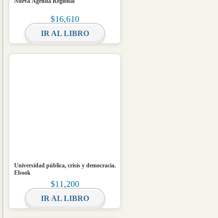
Nueva Agenda Regional
$
16,610
IR AL LIBRO
Universidad pública, crisis y democracia.
Ebook
$
11,200
IR AL LIBRO