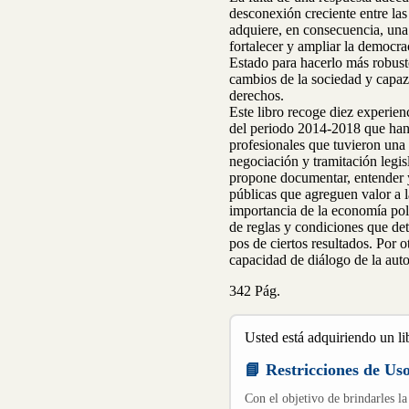
desconexión creciente entre las
adquiere, en consecuencia, una 
fortalecer y ampliar la democra
Estado para hacerlo más robusto
cambios de la sociedad y capaz
derechos.
Este libro recoge diez experien
del periodo 2014-2018 que han 
profesionales que tuvieron una p
negociación y tramitación legis
propone documentar, entender y 
públicas que agreguen valor a l
importancia de la economía polít
de reglas y condiciones que det
pos de ciertos resultados. Por ot
capacidad de diálogo de la autor
342 Pág.
Usted está adquiriendo un lib
📘 Restricciones de Us
Con el objetivo de brindarles la