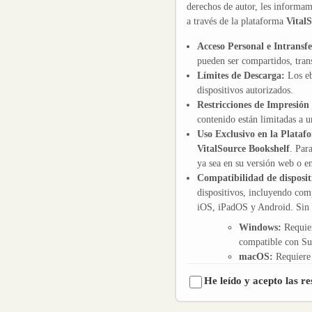
derechos de autor, les informamo
a través de la plataforma
Vital
Acceso Personal e Intransfe
pueden ser compartidos, trans
Límites de Descarga:
Los eb
dispositivos autorizados.
Restricciones de Impresión
contenido están limitadas a
Uso Exclusivo en la Plataf
VitalSource Bookshelf
. Par
ya sea en su versión web o en
Compatibilidad de disposit
dispositivos, incluyendo co
iOS, iPadOS y Android. Sin e
Windows:
Requier
compatible con Su
macOS:
Requiere 
Silicon.
He leído y acepto las re
iOS / iPadOS:
Com
Android:
Requiere