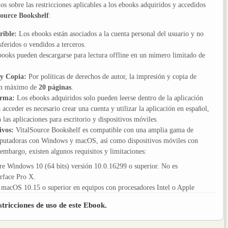
s sobre las restricciones aplicables a los ebooks adquiridos y accedidos
Source Bookshelf
:
rible:
Los ebooks están asociados a la cuenta personal del usuario y no
feridos o vendidos a terceros.
ooks pueden descargarse para lectura offline en un número limitado de
 y Copia:
Por políticas de derechos de autor, la impresión y copia de
 un máximo de
20 páginas
.
orma:
Los ebooks adquiridos solo pueden leerse dentro de la aplicación
a acceder es necesario crear una cuenta y utilizar la aplicación en español,
 las aplicaciones para escritorio y dispositivos móviles.
ivos:
VitalSource Bookshelf es compatible con una amplia gama de
mputadoras con Windows y macOS, así como dispositivos móviles con
mbargo, existen algunos requisitos y limitaciones:
e Windows 10 (64 bits) versión 10.0.16299 o superior. No es
rface Pro X.
macOS 10.15 o superior en equipos con procesadores Intel o Apple
stricciones de uso de este Ebook.
patible con dispositivos que ejecuten iOS 13 o versiones posteriores.
 Android 7.1 o superior.