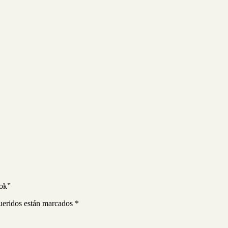
ook”
ueridos están marcados
*