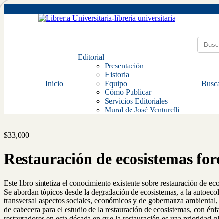
Editorial
Presentación
Historia
Inicio
Equipo
Busca
Cómo Publicar
Servicios Editoriales
Mural de José Venturelli
$
33,000
Restauración de ecosistemas for
Este libro sintetiza el conocimiento existente sobre restauración de ec
Se abordan tópicos desde la degradación de ecosistemas, a la autoeco
transversal aspectos sociales, económicos y de gobernanza ambiental, l
de cabecera para el estudio de la restauración de ecosistemas, con én
restauradores en esta década en que la restauración es una prioridad g