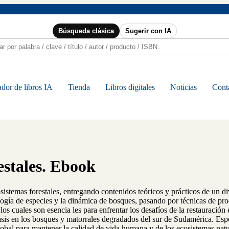
Búsqueda clásica
Sugerir con IA
dor de libros IA
Tienda
Libros digitales
Noticias
Cont
estales. Ebook
osistemas forestales, entregando contenidos teóricos y prácticos de un di
logía de especies y la dinámica de bosques, pasando por técnicas de pr
os cuales son esencia les para enfrentar los desafíos de la restauració
fasis en los bosques y matorrales degradados del sur de Sudamérica. Es
lobal para mantener la calidad de vida humana y de los ecosistemas natu