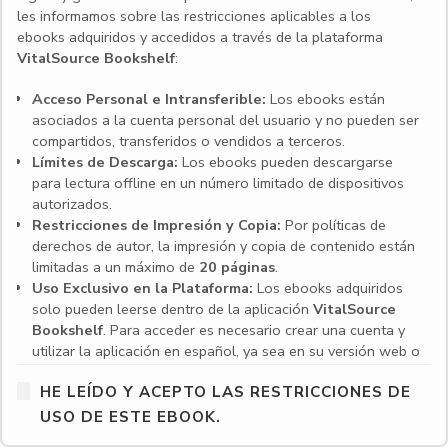
les informamos sobre las restricciones aplicables a los
ebooks adquiridos y accedidos a través de la plataforma
VitalSource Bookshelf
:
Acceso Personal e Intransferible:
Los ebooks están
asociados a la cuenta personal del usuario y no pueden ser
compartidos, transferidos o vendidos a terceros.
Límites de Descarga:
Los ebooks pueden descargarse
para lectura offline en un número limitado de dispositivos
autorizados.
Restricciones de Impresión y Copia:
Por políticas de
derechos de autor, la impresión y copia de contenido están
limitadas a un máximo de
20 páginas
.
Uso Exclusivo en la Plataforma:
Los ebooks adquiridos
solo pueden leerse dentro de la aplicación
VitalSource
Bookshelf
. Para acceder es necesario crear una cuenta y
utilizar la aplicación en español, ya sea en su versión web o
en las aplicaciones para escritorio y dispositivos móviles.
HE LEÍDO Y ACEPTO LAS RESTRICCIONES DE
Compatibilidad de dispositivos:
VitalSource Bookshelf es
compatible con una amplia gama de dispositivos,
USO DE ESTE EBOOK.
incluyendo computadoras con Windows y macOS, así como