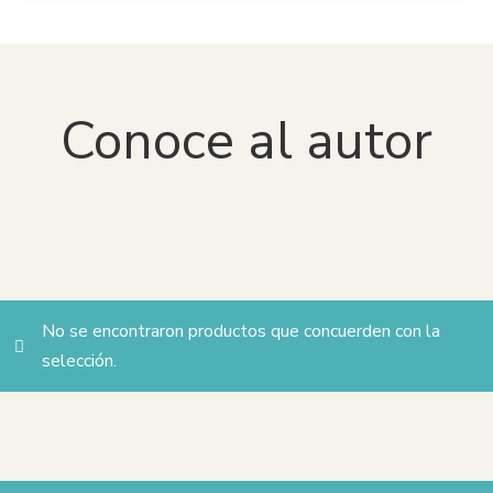
Para más información, pueden consultar los términos y
condiciones en la plataforma
VitalSource Bookshelf
o
contactar con nuestro equipo de soporte.
Conoce al autor
Carlos Marx
No se encontraron productos que concuerden con la
selección.
Federico Engels