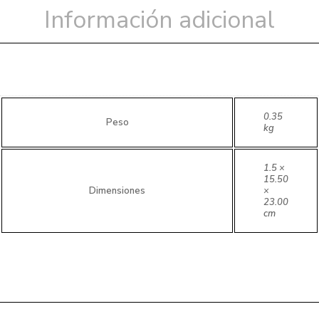
Información adicional
0.35
Peso
kg
1.5 ×
15.50
Dimensiones
×
23.00
cm