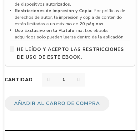
de dispositivos autorizados.
Restricciones de Impresión y Copia:
Por políticas de
derechos de autor, la impresión y copia de contenido
están limitadas a un máximo de
20 páginas
.
Uso Exclusivo en la Plataforma:
Los ebooks
adquiridos solo pueden leerse dentro de la aplicación
VitalSource Bookshelf
. Para acceder es necesario
HE LEÍDO Y ACEPTO LAS RESTRICCIONES
crear una cuenta y utilizar la aplicación en español, ya
sea en su versión web o en las aplicaciones para
DE USO DE ESTE EBOOK.
escritorio y dispositivos móviles.
Compatibilidad de dispositivos:
VitalSource
Bookshelf es compatible con una amplia gama de
CANTIDAD
dispositivos, incluyendo computadoras con Windows y
macOS, así como dispositivos móviles con iOS, iPadOS
y Android. Sin embargo, existen algunos requisitos y
limitaciones:
AÑADIR AL CARRO DE COMPRA
Windows:
Requiere Windows 10 (64 bits) versión
10.0.16299 o superior. No es compatible con
Surface Pro X.
macOS:
Requiere macOS 10.15 o superior en
equipos con procesadores Intel o Apple Silicon.