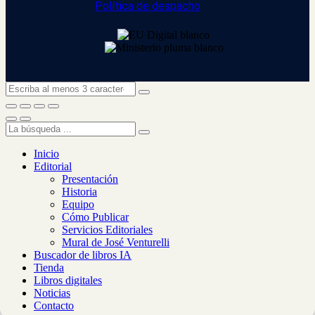
Política de despacho
Inicio
Editorial
Presentación
Historia
Equipo
Cómo Publicar
Servicios Editoriales
Mural de José Venturelli
Buscador de libros IA
Tienda
Libros digitales
Noticias
Contacto