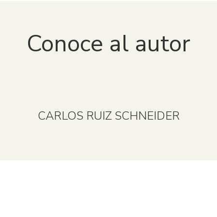
condiciones, las cuales nos permiten seguir ofreciendo
una amplia variedad de libros digitales de manera legal y
accesible.
Conoce al autor
Para más información, pueden consultar los términos y
condiciones en la plataforma
VitalSource Bookshelf
o
contactar con nuestro equipo de soporte.
CARLOS RUIZ SCHNEIDER