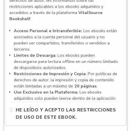
derechos de autor, les informamos sobre las
restricciones aplicables a los ebooks adquiridos y
accedidos a través de la plataforma
VitalSource
Bookshelf
:
Acceso Personal e Intransferible:
Los ebooks están
asociados a la cuenta personal del usuario y no
pueden ser compartidos, transferidos o vendidos a
terceros.
Límites de Descarga:
Los ebooks pueden
descargarse para lectura offline en un número limitado
de dispositivos autorizados.
Restricciones de Impresión y Copia:
Por políticas de
derechos de autor, la impresión y copia de contenido
están limitadas a un máximo de
20 páginas
.
Uso Exclusivo en la Plataforma:
Los ebooks
adquiridos solo pueden leerse dentro de la aplicación
VitalSource Bookshelf
. Para acceder es necesario
HE LEÍDO Y ACEPTO LAS RESTRICCIONES
crear una cuenta y utilizar la aplicación en español, ya
sea en su versión web o en las aplicaciones para
DE USO DE ESTE EBOOK.
escritorio y dispositivos móviles.
Compatibilidad de dispositivos:
VitalSource