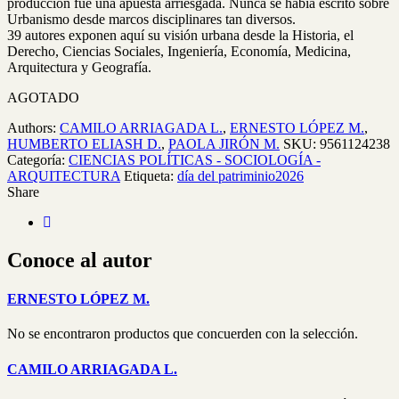
producción fue una apuesta arriesgada. Nunca se había escrito sobre
Urbanismo desde marcos disciplinares tan diversos.
39 autores exponen aquí su visión urbana desde la Historia, el
Derecho, Ciencias Sociales, Ingeniería, Economía, Medicina,
Arquitectura y Geografía.
AGOTADO
Authors:
CAMILO ARRIAGADA L.
,
ERNESTO LÓPEZ M.
,
HUMBERTO ELIASH D.
,
PAOLA JIRÓN M.
SKU:
9561124238
Categoría:
CIENCIAS POLÍTICAS - SOCIOLOGÍA -
ARQUITECTURA
Etiqueta:
día del patriminio2026
Share
Conoce al autor
ERNESTO LÓPEZ M.
No se encontraron productos que concuerden con la selección.
CAMILO ARRIAGADA L.