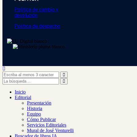
Política de cambio y
devolución
Política de despacho
Inicio
Editorial
Presentación
Historia
Equipo
Cómo Publicar
Servicios Editoriales
Mural de José Venturelli
Buscador de libros IA