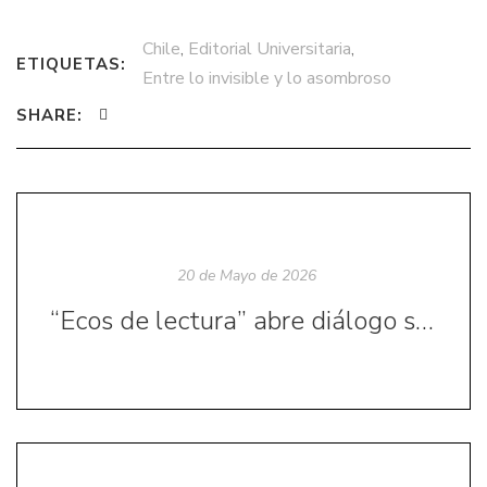
Chile
,
Editorial Universitaria
,
ETIQUETAS:
Entre lo invisible y lo asombroso
SHARE:
20 de Mayo de 2026
“Ecos de lectura” abre diálogo sobre arte rupestre y memoria patrimonial