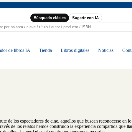
Búsqueda clásica
Sugerir con IA
dor de libros IA
Tienda
Libros digitales
Noticias
Cont
frute de los espectadores de cine, aquellos que buscan reconocerse en lo
a través de los relatos hemos construido la experiencia compartida que
vés de ellos. La verdad es el cuento que queremos recordar.