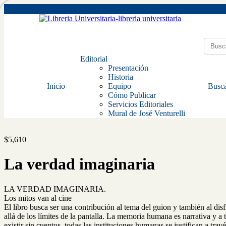
Editorial
Presentación
Historia
Inicio
Equipo
Busca
Cómo Publicar
Servicios Editoriales
Mural de José Venturelli
$
5,610
La verdad imaginaria
LA VERDAD IMAGINARIA.
Los mitos van al cine
El libro busca ser una contribución al tema del guion y también al dis
allá de los límites de la pantalla. La memoria humana es narrativa y 
existir sin cuentos, todas las instituciones humanas se justifican a tra