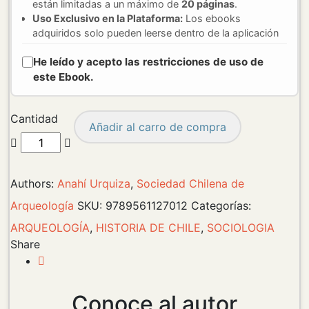
están limitadas a un máximo de
20 páginas
.
Uso Exclusivo en la Plataforma:
Los ebooks
adquiridos solo pueden leerse dentro de la aplicación
VitalSource Bookshelf
. Para acceder es necesario
He leído y acepto las restricciones de uso de
crear una cuenta y utilizar la aplicación en español, ya
sea en su versión web o en las aplicaciones para
este Ebook.
escritorio y dispositivos móviles.
Compatibilidad de dispositivos:
VitalSource
Cantidad
Bookshelf es compatible con una amplia gama de
Añadir al carro de compra
dispositivos, incluyendo computadoras con
Windows y macOS, así como dispositivos móviles
con iOS, iPadOS y Android. Sin embargo, existen
algunos requisitos y limitaciones:
Authors:
Anahí Urquiza
,
Sociedad Chilena de
Windows:
Requiere Windows 10 (64 bits)
Arqueología
SKU:
9789561127012
Categorías:
versión 10.0.16299 o superior. No es
ARQUEOLOGÍA
compatible con Surface Pro X.
,
HISTORIA DE CHILE
,
SOCIOLOGIA
macOS:
Requiere macOS 10.15 o superior en
Share
equipos con procesadores Intel o Apple
Silicon.
iOS / iPadOS:
Compatible con dispositivos
Conoce al autor
que ejecuten iOS 13 o versiones posteriores.