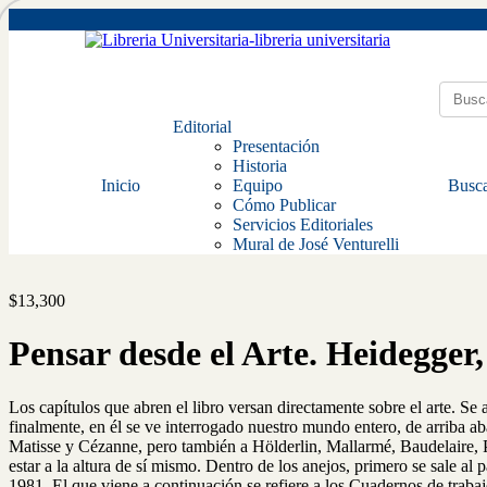
Editorial
Presentación
Historia
Inicio
Equipo
Busca
Cómo Publicar
Servicios Editoriales
Mural de José Venturelli
$
13,300
Pensar desde el Arte. Heidegger
Los capítulos que abren el libro versan directamente sobre el arte. Se
finalmente, en él se ve interrogado nuestro mundo entero, de arriba aba
Matisse y Cézanne, pero también a Hölderlin, Mallarmé, Baudelaire, Pr
estar a la altura de sí mismo. Dentro de los anejos, primero se sale a
1981. El que viene a continuación se refiere a los Cuadernos de trabaj