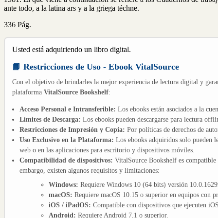
ante todo, a la latina ars y a la griega téchne.
336 Pág.
Usted está adquiriendo un libro digital.
📘 Restricciones de Uso - Ebook VitalSource
Con el objetivo de brindarles la mejor experiencia de lectura digital y gara
plataforma
VitalSource Bookshelf
:
Acceso Personal e Intransferible:
Los ebooks están asociados a la cuen
Límites de Descarga:
Los ebooks pueden descargarse para lectura offli
Restricciones de Impresión y Copia:
Por políticas de derechos de aut
Uso Exclusivo en la Plataforma:
Los ebooks adquiridos solo pueden le
web o en las aplicaciones para escritorio y dispositivos móviles.
Compatibilidad de dispositivos:
VitalSource Bookshelf es compatible
embargo, existen algunos requisitos y limitaciones:
Windows:
Requiere Windows 10 (64 bits) versión 10.0.16299
macOS:
Requiere macOS 10.15 o superior en equipos con pro
iOS / iPadOS:
Compatible con dispositivos que ejecuten iOS 
Android:
Requiere Android 7.1 o superior.