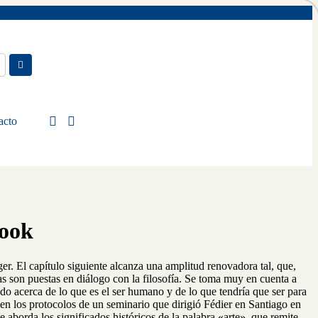
acto
book
ger. El capítulo siguiente alcanza una amplitud renovadora tal, que,
ras son puestas en diálogo con la filosofía. Se toma muy en cuenta a
do acerca de lo que es el ser humano y de lo que tendría que ser para
ogen los protocolos de un seminario que dirigió Fédier en Santiago en
 aborda los significados históricos de la palabra «arte», que remite,