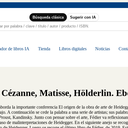
Búsqueda clásica
Sugerir con IA
dor de libros IA
Tienda
Libros digitales
Noticias
Cont
, Cézanne, Matisse, Hölderlin. E
 aborda la importante conferencia El origen de la obra de arte de Heideg
jo. A continuación se cede la palabra a una serie de artistas; sus palab
oust, Kandinsky. Junto con pensar sobre el arte, Fédier va reflexionan
l paso de malinterpretaciones de Heidegger. En el siguiente anejo se rec
o de Heidegger. Luego se recoge el último libro de Fédier, de 2019. Este