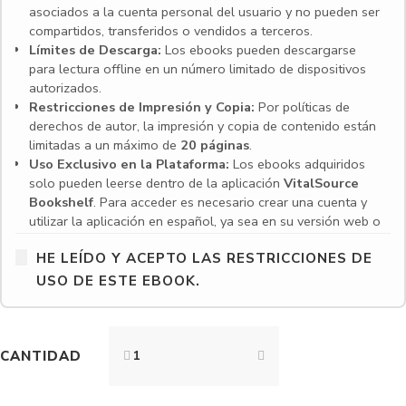
asociados a la cuenta personal del usuario y no pueden ser
compartidos, transferidos o vendidos a terceros.
Límites de Descarga:
Los ebooks pueden descargarse
para lectura offline en un número limitado de dispositivos
autorizados.
Restricciones de Impresión y Copia:
Por políticas de
derechos de autor, la impresión y copia de contenido están
limitadas a un máximo de
20 páginas
.
Uso Exclusivo en la Plataforma:
Los ebooks adquiridos
solo pueden leerse dentro de la aplicación
VitalSource
Bookshelf
. Para acceder es necesario crear una cuenta y
utilizar la aplicación en español, ya sea en su versión web o
en las aplicaciones para escritorio y dispositivos móviles.
HE LEÍDO Y ACEPTO LAS RESTRICCIONES DE
Compatibilidad de dispositivos:
VitalSource Bookshelf es
compatible con una amplia gama de dispositivos,
USO DE ESTE EBOOK.
incluyendo computadoras con Windows y macOS, así como
dispositivos móviles con iOS, iPadOS y Android. Sin
embargo, existen algunos requisitos y limitaciones:
CANTIDAD
Windows:
Requiere Windows 10 (64 bits) versión
10.0.16299 o superior. No es compatible con Surface
Pro X.