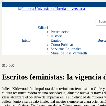
Editorial
Presentación
Historia
Inicio
Equipo
Busca
Cómo Publicar
Servicios Editoriales
Mural de José Venturelli
$
16,500
Escritos feministas: la vigencia
Julieta Kirkwood, fue impulsora del movimiento feminista en Chile y
cultura reestructuradora de una sociedad igualmente nueva. A través 
ideas alcanzara el objetivo de impactar en la subjetividad de mujeres 
Julieta, junto a su trabajo intelectual mostró siempre su clara orient
acciones prácticas. En el contexto de las últimas movilizaciones femini