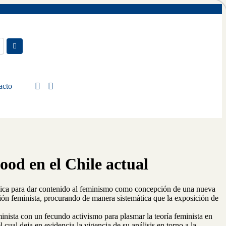
acto
ood en el Chile actual
ógica para dar contenido al feminismo como concepción de una nueva
ión feminista, procurando de manera sistemática que la exposición de
minista con un fecundo activismo para plasmar la teoría feminista en
 cual deja en evidencia la vigencia de su análisis en torno a la