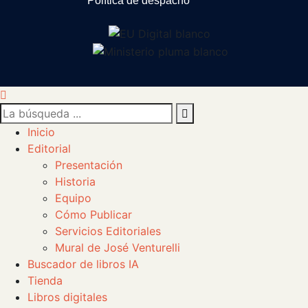
Política de despacho
Inicio
Editorial
Presentación
Historia
Equipo
Cómo Publicar
Servicios Editoriales
Mural de José Venturelli
Buscador de libros IA
Tienda
Libros digitales