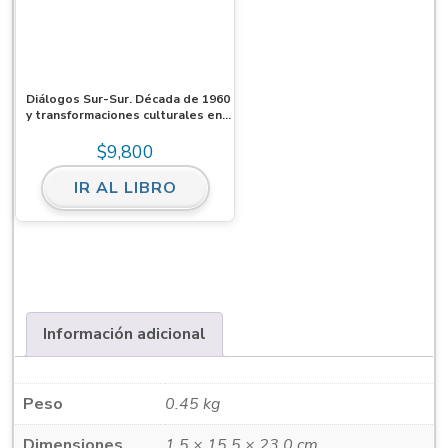
Diálogos Sur-Sur. Década de 1960
y transformaciones culturales en
Brasil y las Américas. Homenaje a
Roberto Schwarz. Ebook
$
9,800
IR AL LIBRO
Información adicional
Peso
0.45 kg
Dimensiones
1.5 × 15.5 × 23.0 cm