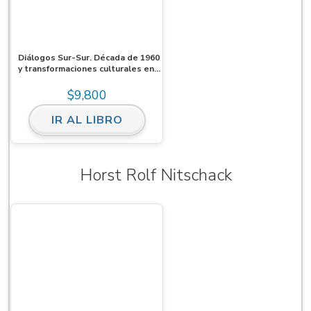
Diálogos Sur-Sur. Década de 1960
y transformaciones culturales en
Brasil y las Américas. Homenaje a
Roberto Schwarz. Ebook
$
9,800
IR AL LIBRO
Horst Rolf Nitschack