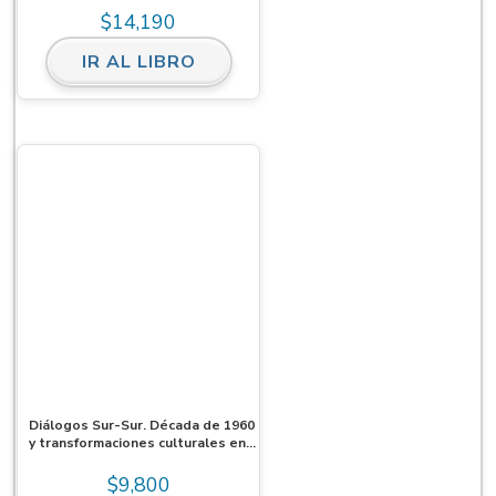
$
14,190
IR AL LIBRO
Diálogos Sur-Sur. Década de 1960
y transformaciones culturales en
Brasil y las Américas. Homenaje a
Roberto Schwarz. Ebook
$
9,800