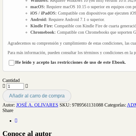
Windows:
Requiere Windows 10 (64 bits) versión 10.0.16299
macOS:
Requiere macOS 10.15 o superior en equipos con pro
iOS / iPadOS:
Compatible con dispositivos que ejecuten iOS 
Android:
Requiere Android 7.1 o superior.
Kindle Fire:
Compatible con Kindle Fire de cuarta generació
Chromebook:
Compatible con Chromebooks que soporten Go
Agradecemos su comprensión y cumplimiento de estas condiciones, las cuale
Para más información, pueden consultar los términos y condiciones en la 
He leído y acepto las restricciones de uso de este Ebook.
Cantidad
Añadir al carro de compra
Autor:
JOSÉ A. OLIVARES
SKU:
9789561131088
Categorías:
ADM
Share
Conoce al autor