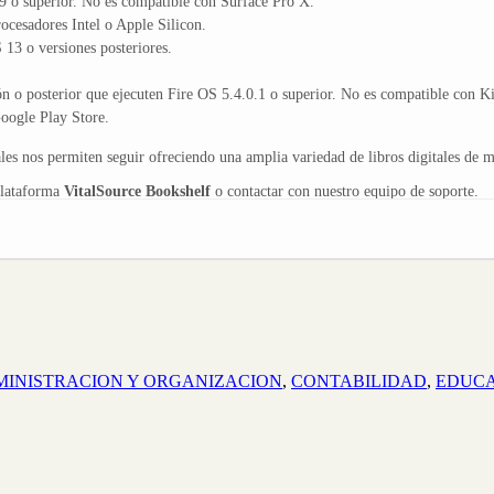
 o superior. No es compatible con Surface Pro X.
cesadores Intel o Apple Silicon.
13 o versiones posteriores.
n o posterior que ejecuten Fire OS 5.4.0.1 o superior. No es compatible con K
ogle Play Store.
s nos permiten seguir ofreciendo una amplia variedad de libros digitales de ma
plataforma
VitalSource Bookshelf
o contactar con nuestro equipo de soporte.
INISTRACION Y ORGANIZACION
,
CONTABILIDAD
,
EDUCA