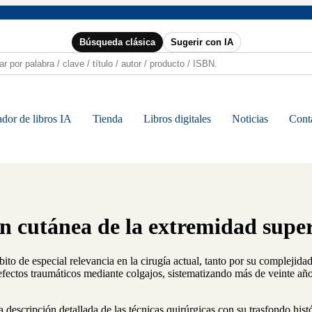
Búsqueda clásica
Sugerir con IA
dor de libros IA
Tienda
Libros digitales
Noticias
Cont
n cutánea de la extremidad supe
to de especial relevancia en la cirugía actual, tanto por su complejida
 defectos traumáticos mediante colgajos, sistematizando más de veinte añ
la descripción detallada de las técnicas quirúrgicas con su trasfondo h