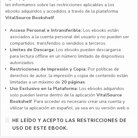
les informamos sobre las restricciones aplicables a los
ebooks adquiridos y accedidos a través de la plataforma
VitalSource Bookshelf
:
Acceso Personal e Intransferible:
Los ebooks están
asociados a la cuenta personal del usuario y no pueden ser
compartidos, transferidos o vendidos a terceros.
Límites de Descarga:
Los ebooks pueden descargarse
para lectura offline en un número limitado de dispositivos
autorizados.
Restricciones de Impresión y Copia:
Por políticas de
derechos de autor, la impresión y copia de contenido están
limitadas a un máximo de
20 páginas
.
Uso Exclusivo en la Plataforma:
Los ebooks adquiridos
solo pueden leerse dentro de la aplicación
VitalSource
Bookshelf
. Para acceder es necesario crear una cuenta y
utilizar la aplicación en español, ya sea en su versión web o
en las aplicaciones para escritorio y dispositivos móviles.
HE LEÍDO Y ACEPTO LAS RESTRICCIONES DE
Compatibilidad de dispositivos:
VitalSource Bookshelf es
compatible con una amplia gama de dispositivos,
USO DE ESTE EBOOK.
incluyendo computadoras con Windows y macOS, así como