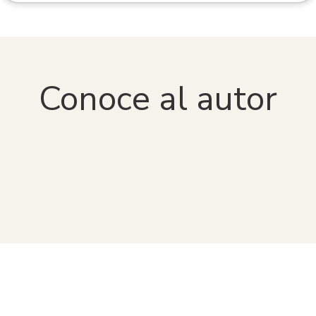
Para más información, pueden consultar los términos y
condiciones en la plataforma
VitalSource Bookshelf
o
contactar con nuestro equipo de soporte.
Conoce al autor
Antonio Sahady Villanueva