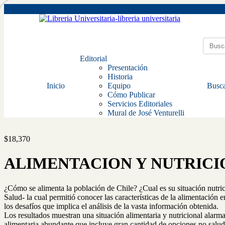
Editorial
Presentación
Historia
Inicio
Equipo
Busca
Cómo Publicar
Servicios Editoriales
Mural de José Venturelli
$
18,370
ALIMENTACION Y NUTRICI
¿Cómo se alimenta la población de Chile? ¿Cual es su situación nutric
Salud- la cual permitió conocer las características de la alimentación 
los desafíos que implica el análisis de la vasta información obtenida.
Los resultados muestran una situación alimentaria y nutricional alarm
alimentaria abundante que incluye gran cantidad de opciones no saludab