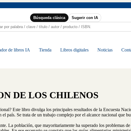
Búsqueda clásica
Sugerir con IA
dor de libros IA
Tienda
Libros digitales
Noticias
Cont
ON DE LOS CHILENOS
ional? Este libro divulga los principales resultados de la Encuesta Na
en el país. Se trata de un trabajo complejo por el alcance nacional que b
ante. La población, que mayoritariamente ha superado los problemas de 
les. En ese escenario se constata que las guías alimentarias ministeriale