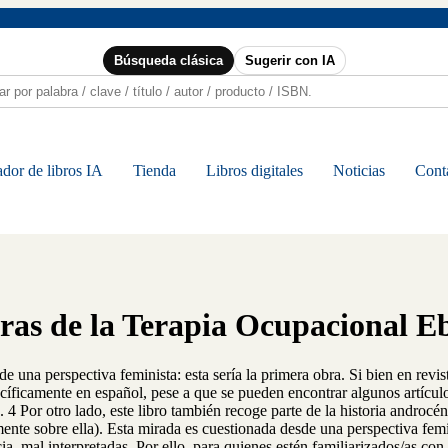
Búsqueda clásica
Sugerir con IA
dor de libros IA
Tienda
Libros digitales
Noticias
Cont
oras de la Terapia Ocupacional E
e una perspectiva feminista: esta sería la primera obra. Si bien en revist
íficamente en español, pese a que se pueden encontrar algunos artículos 
 4 Por otro lado, este libro también recoge parte de la historia androcént
mente sobre ella). Esta mirada es cuestionada desde una perspectiva femin
 mal interpretadas. Por ello, para quienes estén familiarizados/as con la