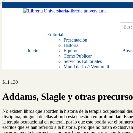
Editorial
Presentación
Historia
Inicio
Equipo
Busca
Cómo Publicar
Servicios Editoriales
Mural de José Venturelli
$
11,130
Addams, Slagle y otras precurs
No existen libros que aborden la historia de la terapia ocupacional desd
disciplina, ninguna de ellas aborda esta cuestión en profundidad. Espec
la terapia ocupacional en general, por lo que este podría ser el primero.
escritos que se han referido a la historia, pero que no tratan exclusiva
necesariamente incorrectas, sino más bien incompletas o, con frecuencia,