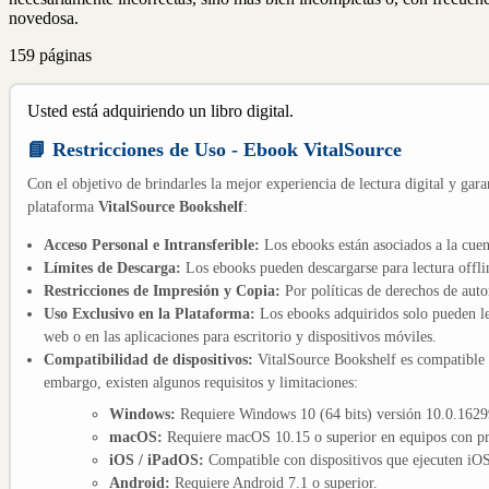
novedosa.
159 páginas
Usted está adquiriendo un libro digital.
📘 Restricciones de Uso - Ebook VitalSource
Con el objetivo de brindarles la mejor experiencia de lectura digital y gara
plataforma
VitalSource Bookshelf
:
Acceso Personal e Intransferible:
Los ebooks están asociados a la cuen
Límites de Descarga:
Los ebooks pueden descargarse para lectura offli
Restricciones de Impresión y Copia:
Por políticas de derechos de aut
Uso Exclusivo en la Plataforma:
Los ebooks adquiridos solo pueden le
web o en las aplicaciones para escritorio y dispositivos móviles.
Compatibilidad de dispositivos:
VitalSource Bookshelf es compatible
embargo, existen algunos requisitos y limitaciones:
Windows:
Requiere Windows 10 (64 bits) versión 10.0.16299
macOS:
Requiere macOS 10.15 o superior en equipos con pro
iOS / iPadOS:
Compatible con dispositivos que ejecuten iOS 
Android:
Requiere Android 7.1 o superior.