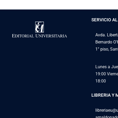
SERVICIO AL
Avda. Liber
Bernardo O’
1° piso, San
Lunes a Jue
19:00
Viern
18:00
LIBRERIA Y 
libreriaeu@u
amaldonado@