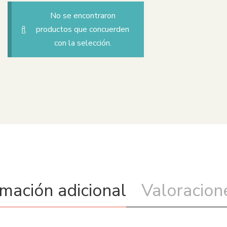
No se encontraron
productos que concuerden
con la selección.
rmación adicional
Valoracione