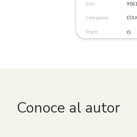
SKU:
956
Categorías:
EDU
Share
Conoce al autor