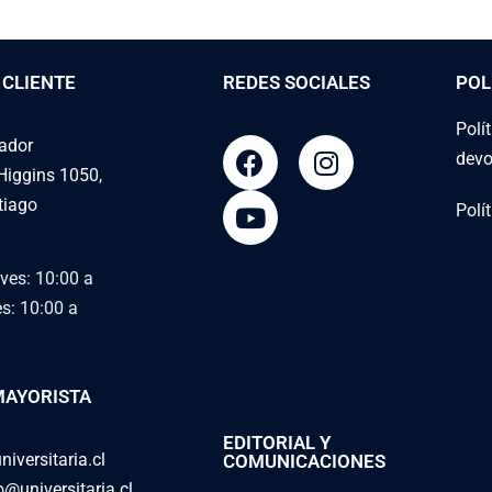
 CLIENTE
REDES SOCIALES
POL
Polí
tador
devo
Higgins 1050,
tiago
Polí
ves: 10:00 a
es: 10:00 a
MAYORISTA
EDITORIAL Y
niversitaria.cl
COMUNICACIONES
universitaria.cl