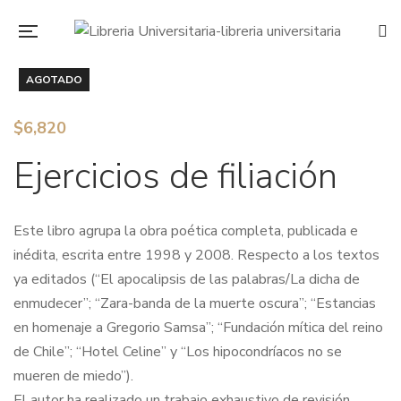
AGOTADO
$
6,820
Ejercicios de filiación
Este libro agrupa la obra poética completa, publicada e
inédita, escrita entre 1998 y 2008. Respecto a los textos
ya editados (“El apocalipsis de las palabras/La dicha de
enmudecer”; “Zara-banda de la muerte oscura”; “Estancias
en homenaje a Gregorio Samsa”; “Fundación mítica del reino
de Chile”; “Hotel Celine” y “Los hipocondríacos no se
mueren de miedo”).
El autor ha realizado un trabajo exhaustivo de revisión,