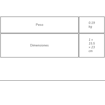
0.19
Peso
kg
1 ×
15.5
Dimensiones
× 23
cm