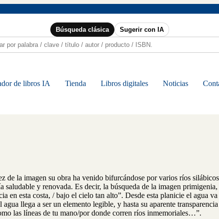
Búsqueda clásica
Sugerir con IA
dor de libros IA
Tienda
Libros digitales
Noticias
Cont
 de la imagen su obra ha venido bifurcándose por varios ríos silábicos,
ía saludable y renovada. Es decir, la búsqueda de la imagen primigenia, 
a en esta costa, / bajo el cielo tan alto”. Desde esta planicie el agua 
el agua llega a ser un elemento legible, y hasta su aparente transparenci
“Como las líneas de tu mano/por donde corren ríos inmemoriales…”.