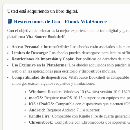
Usted está adquiriendo un libro digital.
📘 Restricciones de Uso - Ebook VitalSource
Con el objetivo de brindarles la mejor experiencia de lectura digital y gara
plataforma
VitalSource Bookshelf
:
Acceso Personal e Intransferible:
Los ebooks están asociados a la cuen
Límites de Descarga:
Los ebooks pueden descargarse para lectura offli
Restricciones de Impresión y Copia:
Por políticas de derechos de aut
Uso Exclusivo en la Plataforma:
Los ebooks adquiridos solo pueden le
web o en las aplicaciones para escritorio y dispositivos móviles.
Compatibilidad de dispositivos:
VitalSource Bookshelf es compatible
embargo, existen algunos requisitos y limitaciones:
Windows:
Requiere Windows 10 (64 bits) versión 10.0.16299
macOS:
Requiere macOS 10.15 o superior en equipos con pro
iOS / iPadOS:
Compatible con dispositivos que ejecuten iOS 
Android:
Requiere Android 7.1 o superior.
Kindle Fire:
Compatible con Kindle Fire de cuarta generació
Chromebook:
Compatible con Chromebooks que soporten Go