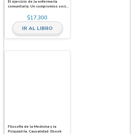
El ejercicio de la enfermería
comunitaria. Un compromiso social,
cultural y político. Experiencia
laboral 1967-2003
$
17,300
IR AL LIBRO
Filosofía de la Medicina y la
Psiquiatría. Causalidad. Ebook