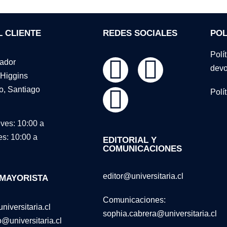
L CLIENTE
REDES SOCIALES
POL
Polí
tador
devo
Higgins
o, Santiago
Polí
ves: 10:00 a
es: 10:00 a
EDITORIAL Y
COMUNICACIONES
editor@universitaria.cl
 MAYORISTA
Comunicaciones:
niversitaria.cl
sophia.cabrera@universitaria.cl
universitaria.cl