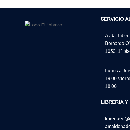
SERVICIO A
Avda. Liber
Bernardo O’
1050, 1° pis
Lunes a Jue
19:00
Viern
18:00
LIBRERIA Y
libreriaeu@u
amaldonado@