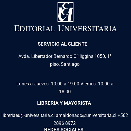
Agradecemos su comprensión y cumplimiento de estas
condiciones, las cuales nos permiten seguir ofreciendo
una amplia variedad de libros digitales de manera legal y
accesible.
Para más información, pueden consultar los términos y
condiciones en la plataforma
VitalSource Bookshelf
o
SERVICIO AL CLIENTE
contactar con nuestro equipo de soporte.
Avda. Libertador Bernardo O’Higgins 1050, 1°
piso, Santiago
Lunes a Jueves: 10:00 a 19:00
Viernes: 10:00 a
18:00
LIBRERIA Y MAYORISTA
libreriaeu@universitaria.cl amaldonado@universitaria.cl +562
2896 8972
REDES SOCIALES