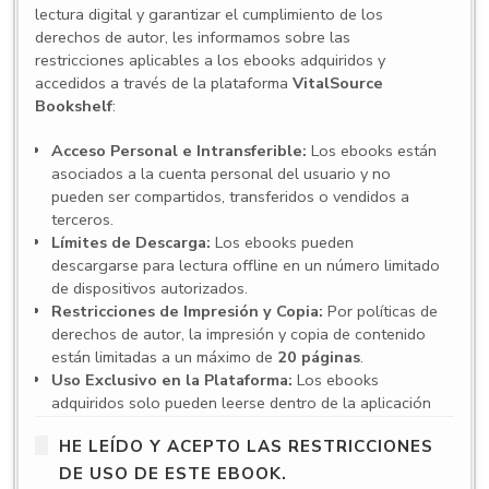
lectura digital y garantizar el cumplimiento de los
derechos de autor, les informamos sobre las
restricciones aplicables a los ebooks adquiridos y
accedidos a través de la plataforma
VitalSource
Bookshelf
:
Acceso Personal e Intransferible:
Los ebooks están
asociados a la cuenta personal del usuario y no
pueden ser compartidos, transferidos o vendidos a
terceros.
Límites de Descarga:
Los ebooks pueden
descargarse para lectura offline en un número limitado
de dispositivos autorizados.
Restricciones de Impresión y Copia:
Por políticas de
derechos de autor, la impresión y copia de contenido
están limitadas a un máximo de
20 páginas
.
Uso Exclusivo en la Plataforma:
Los ebooks
adquiridos solo pueden leerse dentro de la aplicación
VitalSource Bookshelf
. Para acceder es necesario
HE LEÍDO Y ACEPTO LAS RESTRICCIONES
crear una cuenta y utilizar la aplicación en español, ya
sea en su versión web o en las aplicaciones para
DE USO DE ESTE EBOOK.