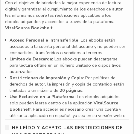
Con el objetivo de brindarles la mejor experiencia de lectura
digital y garantizar el cumplimiento de los derechos de autor,
les informamos sobre las restricciones aplicables a los
ebooks adquiridos y accedidos a través de la plataforma
VitalSource Bookshelf
:
Acceso Personal e Intransferible:
Los ebooks están
asociados a la cuenta personal del usuario y no pueden ser
compartidos, transferidos o vendidos a terceros.
Límites de Descarga:
Los ebooks pueden descargarse
para lectura offline en un número limitado de dispositivos
autorizados.
Restricciones de Impresión y Copia:
Por políticas de
derechos de autor, la impresión y copia de contenido están
limitadas a un máximo de
20 páginas
.
Uso Exclusivo en la Plataforma:
Los ebooks adquiridos
solo pueden leerse dentro de la aplicación
VitalSource
Bookshelf
. Para acceder es necesario crear una cuenta y
utilizar la aplicación en español, ya sea en su versión web o
en las aplicaciones para escritorio y dispositivos móviles.
HE LEÍDO Y ACEPTO LAS RESTRICCIONES DE
Compatibilidad de dispositivos:
VitalSource Bookshelf es