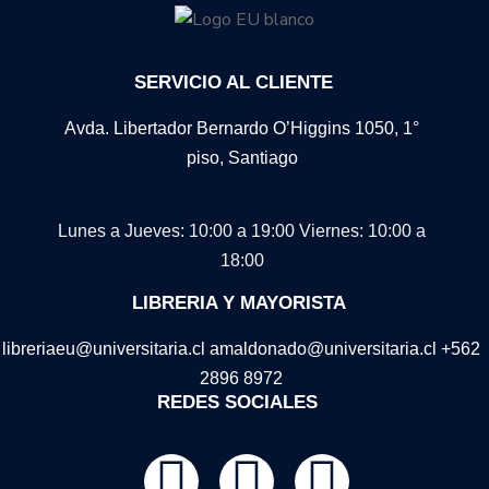
accesible.
Para más información, pueden consultar los términos y
condiciones en la plataforma
VitalSource Bookshelf
o
SERVICIO AL CLIENTE
contactar con nuestro equipo de soporte.
Avda. Libertador Bernardo O’Higgins 1050, 1°
piso, Santiago
Lunes a Jueves: 10:00 a 19:00
Viernes: 10:00 a
18:00
LIBRERIA Y MAYORISTA
libreriaeu@universitaria.cl amaldonado@universitaria.cl +562
2896 8972
REDES SOCIALES