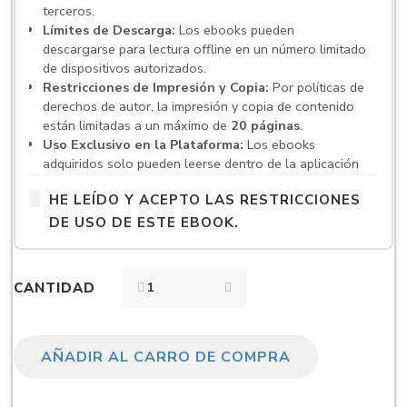
terceros.
Límites de Descarga:
Los ebooks pueden
descargarse para lectura offline en un número limitado
de dispositivos autorizados.
Restricciones de Impresión y Copia:
Por políticas de
derechos de autor, la impresión y copia de contenido
están limitadas a un máximo de
20 páginas
.
Uso Exclusivo en la Plataforma:
Los ebooks
adquiridos solo pueden leerse dentro de la aplicación
VitalSource Bookshelf
. Para acceder es necesario
HE LEÍDO Y ACEPTO LAS RESTRICCIONES
crear una cuenta y utilizar la aplicación en español, ya
sea en su versión web o en las aplicaciones para
DE USO DE ESTE EBOOK.
escritorio y dispositivos móviles.
Compatibilidad de dispositivos:
VitalSource
Bookshelf es compatible con una amplia gama de
CANTIDAD
dispositivos, incluyendo computadoras con Windows y
macOS, así como dispositivos móviles con iOS, iPadOS
y Android. Sin embargo, existen algunos requisitos y
limitaciones:
AÑADIR AL CARRO DE COMPRA
Windows:
Requiere Windows 10 (64 bits) versión
10.0.16299 o superior. No es compatible con