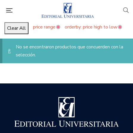
price range
orderby: price high to low
Clear All
No se encontraron productos que concuerden con la
selección.