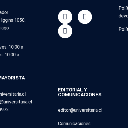
Polí
tador
devo
Higgins 1050,
tiago
Polí
ves: 10:00 a
s: 10:00 a
 MAYORISTA
EDITORIAL Y
iversitaria.cl
COMUNICACIONES
universitaria.cl
8972
editor@universitaria.cl
Comunicaciones: