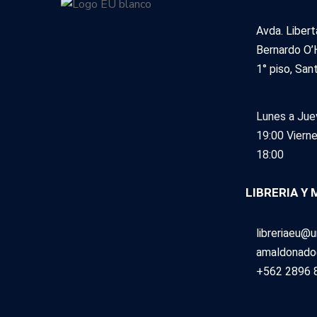
Avda. Liber
Bernardo O’
1° piso, San
Lunes a Jue
19:00
Vierne
18:00
LIBRERIA Y
libreriaeu@un
amaldonado@
+562 2896 